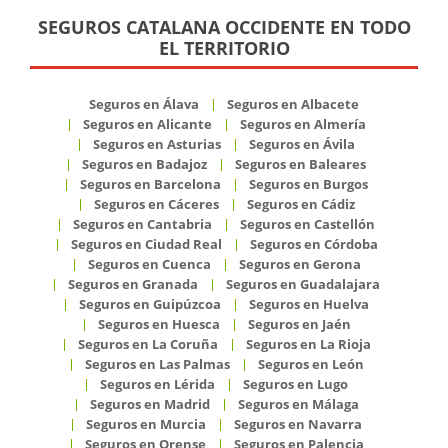
SEGUROS CATALANA OCCIDENTE EN TODO
EL TERRITORIO
Seguros en Álava
Seguros en Albacete
Seguros en Alicante
Seguros en Almería
Seguros en Asturias
Seguros en Ávila
Seguros en Badajoz
Seguros en Baleares
Seguros en Barcelona
Seguros en Burgos
Seguros en Cáceres
Seguros en Cádiz
Seguros en Cantabria
Seguros en Castellón
Seguros en Ciudad Real
Seguros en Córdoba
Seguros en Cuenca
Seguros en Gerona
Seguros en Granada
Seguros en Guadalajara
Seguros en Guipúzcoa
Seguros en Huelva
Seguros en Huesca
Seguros en Jaén
Seguros en La Coruña
Seguros en La Rioja
Seguros en Las Palmas
Seguros en León
Seguros en Lérida
Seguros en Lugo
Seguros en Madrid
Seguros en Málaga
Seguros en Murcia
Seguros en Navarra
Seguros en Orense
Seguros en Palencia