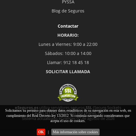
PYSSA
Blog de Seguros
Contactar
HORARIO:
Lunes a Viernes: 9:00 a 22:00
Sábados: 10:00 a 14:00
Llamar: 912 18 45 18
SOLICITAR LLAMADA
eSeguros.es
utiliza servidores seguros
SSL
(Secure Sockets
Solicitamos su permiso para obtener datos estadísticos de su navegación en esta web, en
Layer), HTTPS verificado por cPanel, Inc.
cumplimiento del Real Decreto-ley 13/2012. Si continúa navegando consideramos que
Sistema actualizado el viernes 07 de agosto de 2026
acepta el uso de cookies.
OK
|
Más información sobre cookies