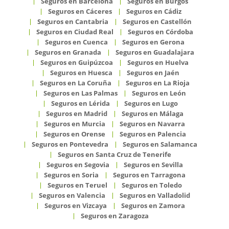
Seguros en Barcelona
Seguros en Burgos
Seguros en Cáceres
Seguros en Cádiz
Seguros en Cantabria
Seguros en Castellón
Seguros en Ciudad Real
Seguros en Córdoba
Seguros en Cuenca
Seguros en Gerona
Seguros en Granada
Seguros en Guadalajara
Seguros en Guipúzcoa
Seguros en Huelva
Seguros en Huesca
Seguros en Jaén
Seguros en La Coruña
Seguros en La Rioja
Seguros en Las Palmas
Seguros en León
Seguros en Lérida
Seguros en Lugo
Seguros en Madrid
Seguros en Málaga
Seguros en Murcia
Seguros en Navarra
Seguros en Orense
Seguros en Palencia
Seguros en Pontevedra
Seguros en Salamanca
Seguros en Santa Cruz de Tenerife
Seguros en Segovia
Seguros en Sevilla
Seguros en Soria
Seguros en Tarragona
Seguros en Teruel
Seguros en Toledo
Seguros en Valencia
Seguros en Valladolid
Seguros en Vizcaya
Seguros en Zamora
Seguros en Zaragoza