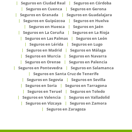
Seguros en Ciudad Real
Seguros en Córdoba
Seguros en Cuenca
Seguros en Gerona
Seguros en Granada
Seguros en Guadalajara
Seguros en Guipúzcoa
Seguros en Huelva
Seguros en Huesca
Seguros en Jaén
Seguros en La Coruña
Seguros en La Rioja
Seguros en Las Palmas
Seguros en León
Seguros en Lérida
Seguros en Lugo
Seguros en Madrid
Seguros en Málaga
Seguros en Murcia
Seguros en Navarra
Seguros en Orense
Seguros en Palencia
Seguros en Pontevedra
Seguros en Salamanca
Seguros en Santa Cruz de Tenerife
Seguros en Segovia
Seguros en Sevilla
Seguros en Soria
Seguros en Tarragona
Seguros en Teruel
Seguros en Toledo
Seguros en Valencia
Seguros en Valladolid
Seguros en Vizcaya
Seguros en Zamora
Seguros en Zaragoza