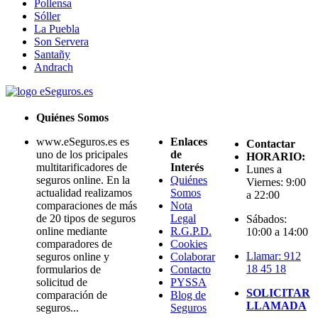
Pollensa
Sóller
La Puebla
Son Servera
Santañy
Andrach
Quiénes Somos
www.eSeguros.es es
Enlaces
Contactar
uno de los pricipales
de
HORARIO:
multitarificadores de
Interés
Lunes a
seguros online. En la
Quiénes
Viernes: 9:00
actualidad realizamos
Somos
a 22:00
comparaciones de más
Nota
de 20 tipos de seguros
Legal
Sábados:
online mediante
R.G.P.D.
10:00 a 14:00
comparadores de
Cookies
Llamar: 912
seguros online y
Colaborar
18 45 18
formularios de
Contacto
solicitud de
PYSSA
SOLICITAR
comparación de
Blog de
LLAMADA
seguros...
Seguros