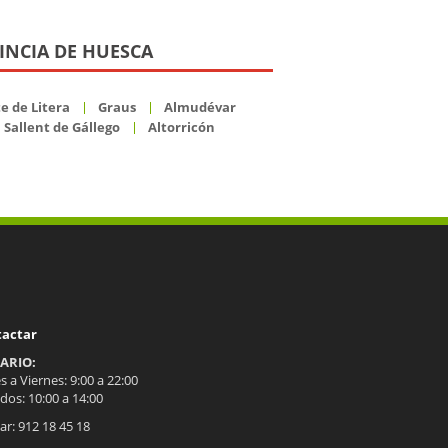
INCIA DE HUESCA
e de Litera
Graus
Almudévar
Sallent de Gállego
Altorricón
tactar
ARIO:
 a Viernes: 9:00 a 22:00
dos: 10:00 a 14:00
ar: 912 18 45 18