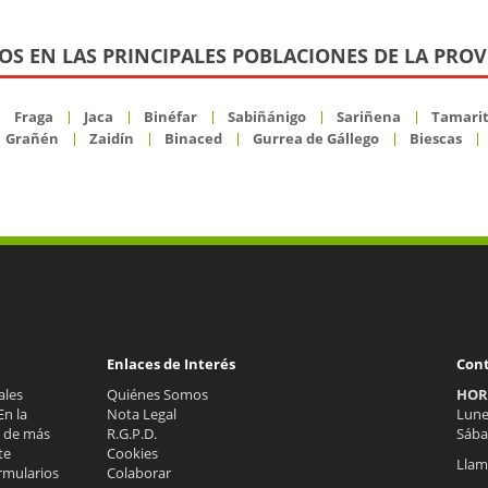
OS EN LAS PRINCIPALES POBLACIONES DE LA PROV
Fraga
Jaca
Binéfar
Sabiñánigo
Sariñena
Tamarit
Grañén
Zaidín
Binaced
Gurrea de Gállego
Biescas
Enlaces de Interés
Con
ales
Quiénes Somos
HOR
En la
Nota Legal
Lunes
s de más
R.G.P.D.
Sába
te
Cookies
Llam
rmularios
Colaborar