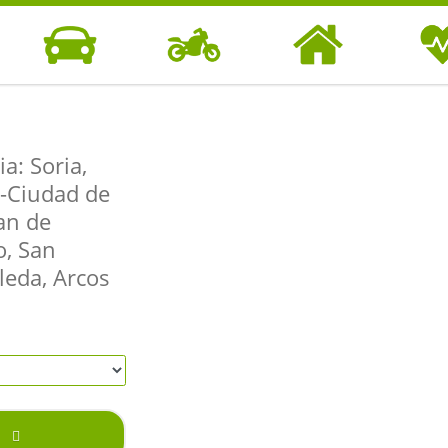
a: Soria,
-Ciudad de
an de
, San
SEGUROS DE
SEGUROS DE
SEGUROS DE
SEGUR
COCHE
MOTO
HOGAR
SAL
leda, Arcos
S