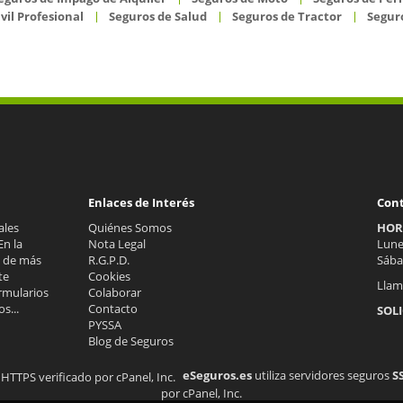
vil Profesional
Seguros de Salud
Seguros de Tractor
Seguro
Enlaces de Interés
Con
ales
Quiénes Somos
HOR
En la
Nota Legal
Lunes
s de más
R.G.P.D.
Sába
te
Cookies
Llam
rmularios
Colaborar
s...
Contacto
SOL
PYSSA
Blog de Seguros
eSeguros.es
utiliza servidores seguros
S
por cPanel, Inc.