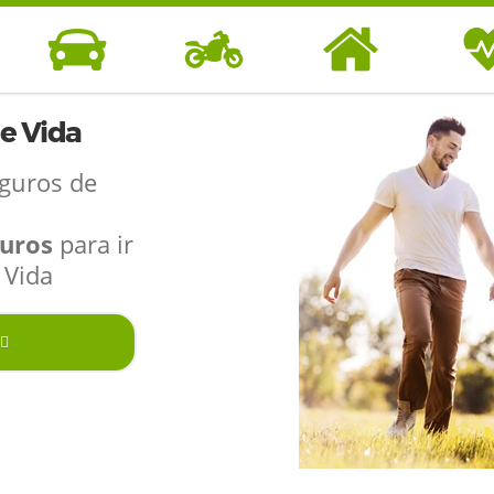
e Vida
eguros de
guros
para ir
 Vida
SEGUROS DE
SEGUROS DE
SEGUROS DE
SEGUR
COCHE
MOTO
HOGAR
SAL